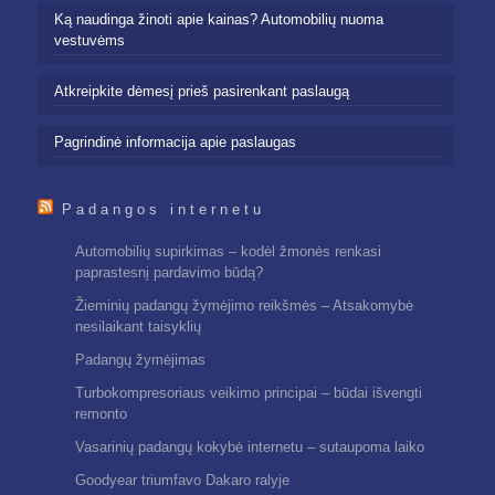
Ką naudinga žinoti apie kainas? Automobilių nuoma
vestuvėms
Atkreipkite dėmesį prieš pasirenkant paslaugą
Pagrindinė informacija apie paslaugas
Padangos internetu
Automobilių supirkimas – kodėl žmonės renkasi
paprastesnį pardavimo būdą?
Žieminių padangų žymėjimo reikšmės – Atsakomybė
nesilaikant taisyklių
Padangų žymėjimas
Turbokompresoriaus veikimo principai – būdai išvengti
remonto
Vasarinių padangų kokybė internetu – sutaupoma laiko
Goodyear triumfavo Dakaro ralyje