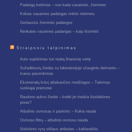
Padangų keitimas – nuo kada vasarinės, žieminės
Kokias vasarines padangas rinktis internetu
Geriausios žieminės padangos
Renkatės vasarines padangas – kaip išsirinkti
Straipsniu talpinimas
Auto supirkimas turi realią finansinę vertę
Sužadėtuvių žiedas su laboratorijoje užaugintu deimantu –
tvarus pasirinkimas
Ekstremalų krūvį atlaikančios medžiagos – Tiekimas
sunkiajai pramonei
Raudono aukso žiedai – kodėl jie traukia šiuolaikines
poras?
Atbulinis osmosas ir paskirtis – Kokia nauda
Osmoso filtrų – atbulinio osmoso nauda
Išskirtinio vyrų stiliaus atributas – kaklaraištis