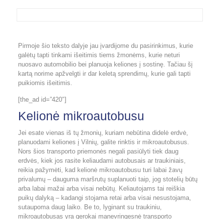
Pirmoje šio teksto dalyje jau įvardijome du pasirinkimus, kurie
galėtų tapti tinkami išeitimis tiems žmonėms, kurie neturi
nuosavo automobilio bei planuoja keliones į sostinę. Tačiau šį
kartą norime apžvelgti ir dar keletą sprendimų, kurie gali tapti
puikiomis išeitimis.
[the_ad id=”420″]
Kelionė mikroautobusu
Jei esate vienas iš tų žmonių, kuriam nebūtina didelė erdvė,
planuodami keliones į Vilnių, galite rinktis ir mikroautobusus.
Nors šios transporto priemonės negali pasiūlyti tiek daug
erdvės, kiek jos rasite keliaudami autobusais ar traukiniais,
reikia pažymėti, kad kelionė mikroautobusu turi labai žavų
privalumų – dauguma maršrutų suplanuoti taip, jog stotelių būtų
arba labai mažai arba visai nebūtų. Keliautojams tai reiškia
puikų dalyką – kadangi stojama retai arba visai nesustojama,
sutaupoma daug laiko. Be to, lyginant su traukiniu,
mikroautobusas yra gerokai manevringesnė transporto