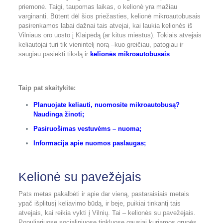
priemonė. Taigi, taupomas laikas, o kelionė yra mažiau
varginanti. Būtent dėl šios priežasties, kelionė mikroautobusais
pasirenkamos labai dažnai tais atvejai, kai laukia kelionės iš
Vilniaus oro uosto į Klaipėdą (ar kitus miestus). Tokiais atvejais
keliautojai turi tik vienintelį norą –kuo greičiau, patogiau ir
saugiau pasiekti tikslą ir
kelionės mikroautobusais
.
Taip pat skaitykite:
Planuojate keliauti, nuomosite mikroautobusą?
Naudinga žinoti
;
Pasiruošimas vestuvėms – nuoma
;
Informacija apie nuomos paslaugas
;
Kelionė su pavežėjais
Pats metas pakalbėti ir apie dar vieną, pastaraisiais metais
ypač išplitusį keliavimo būdą, ir beje, puikiai tinkantį tais
atvejais, kai reikia vykti į Vilnių. Tai – kelionės su pavežėjais.
Populiariuose socialiniuose tinkluose gausiai kuriamos grupės,