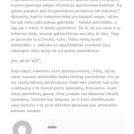
kuriose pavežėjai dalijasi informacija apie būsimas keliones. Ką
galima pasakyti apie šio pasirinkimo privalumus bei trūkumus?
Akivaizdu, kad šis keliavimo būda yra palyginti naujas, tačiau
tuo pat metu siūlo puikias galimybes – keliauti automobiliu, o
taip pat ir rinktis iš didelio pasirinkimo. Be to, tai yra viena iš tų
keliavimo būdų, kuomet galima kelionė nuo durų iki durų. Taigi,
jei jūs esate iš tų žmonių, kuris į Vilnių norėtų kvykti
automobiliu, o kelionės su nepažįstamais įmonėmis jūsų
nebaugina, tokiu atveju tai yra puikus pasirinkimas.
[the_ad id=”420″]
Kaip matyti, kiekvieno, kuris planuoja kelionę į Vilnių, tačiau
neturi nuosavo automobilio laukia skirtingi pasirinkimai. Visi jie
turi savitų trūkumų bei privalumų, todėl teks įvertinti, kas jums
svarbiausia ir tik tuomet priimti sprendimą. Kita vertus, esant
tokiai pasirinkimų gausai, tikrai surasite sau labiausiai tinkantį
sprendimą. Išsirinkti bus lengviau, jei iš karto identifikuosite
savo lūkesčiu ir tik po to ieškokite geriausiai juos atitinkančio
kelionės varianto.
aidas