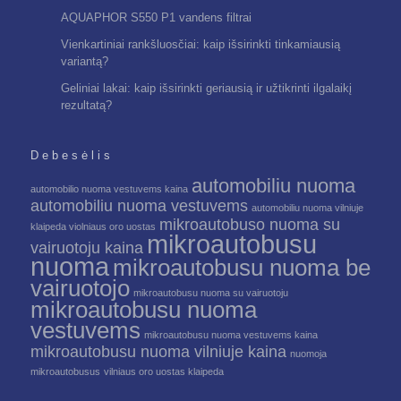
AQUAPHOR S550 P1 vandens filtrai
Vienkartiniai rankšluosčiai: kaip išsirinkti tinkamiausią
variantą?
Geliniai lakai: kaip išsirinkti geriausią ir užtikrinti ilgalaikį
rezultatą?
Debesėlis
automobiliu nuoma
automobilio nuoma vestuvems kaina
automobiliu nuoma vestuvems
automobiliu nuoma vilniuje
mikroautobuso nuoma su
klaipeda violniaus oro uostas
mikroautobusu
vairuotoju kaina
nuoma
mikroautobusu nuoma be
vairuotojo
mikroautobusu nuoma su vairuotoju
mikroautobusu nuoma
vestuvems
mikroautobusu nuoma vestuvems kaina
mikroautobusu nuoma vilniuje kaina
nuomoja
mikroautobusus
vilniaus oro uostas klaipeda