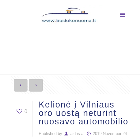
Kelionė į Vilniaus oro uostą
neturint nuosavo
automobilio
Kelionė į Vilniaus
0
oro uostą neturint
nuosavo automobilio
Published by
aidas
at
2019 November 24