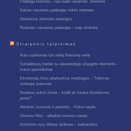
Padangų keitimas – nuo kada vasarinės, žieminės
Kokias vasarines padangas rinktis internetu
Geriausios žieminės padangos
Renkatės vasarines padangas – kaip išsirinkti
Straipsniu talpinimas
Auto supirkimas turi realią finansinę vertę
Sužadėtuvių žiedas su laboratorijoje užaugintu deimantu –
tvarus pasirinkimas
Ekstremalų krūvį atlaikančios medžiagos – Tiekimas
sunkiajai pramonei
Raudono aukso žiedai – kodėl jie traukia šiuolaikines
poras?
Atbulinis osmosas ir paskirtis – Kokia nauda
Osmoso filtrų – atbulinio osmoso nauda
Išskirtinio vyrų stiliaus atributas – kaklaraištis