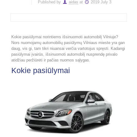
Published by
aidas
at
2019 July 3
Kokie pasiūlymai norintiems išsinuomoti automobilį Vilniuje?
Nors nuomojamų automobilių pasiūlymų Vilniaus mieste yra gan
daug, vis gi, tam tikri niuansai verčia vartotojus spręsti. Kadangi
pasiūlymai įvairūs, išsinuomoti automobilį nusprendę privalo
atidžiau peržiūrėti ir pačias nuomos sąlygas.
Kokie pasiūlymai