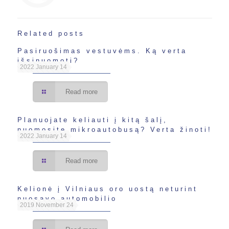
Related posts
Pasiruošimas vestuvėms. Ką verta
išsinuomoti?
2022 January 14
Read more
Planuojate keliauti į kitą šalį,
nuomosite mikroautobusą? Verta žinoti!
2022 January 14
Read more
Kelionė į Vilniaus oro uostą neturint
nuosavo automobilio
2019 November 24