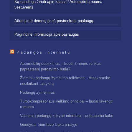
Ką naudinga žinoti apie kainas? Automobilių nuoma
vestuvėms
Atkreipkite dėmesį prieš pasirenkant paslaugą
Pagrindinė informacija apie paslaugas
Padangos internetu
Automobilių supirkimas – kodėl žmonės renkasi
paprastesnį pardavimo būdą?
Žieminių padangų žymėjimo reikšmės – Atsakomybė
nesilaikant taisyklių
Padangų žymėjimas
Turbokompresoriaus veikimo principai – būdai išvengti
remonto
Vasarinių padangų kokybė internetu – sutaupoma laiko
Goodyear triumfavo Dakaro ralyje