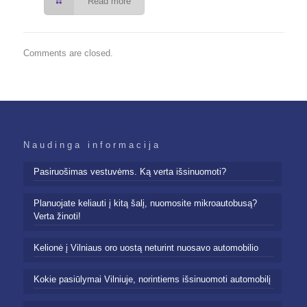
Read more
Comments are closed.
Naudinga informacija
Pasiruošimas vestuvėms. Ką verta išsinuomoti?
Planuojate keliauti į kitą šalį, nuomosite mikroautobusą?
Verta žinoti!
Kelionė į Vilniaus oro uostą neturint nuosavo automobilio
Kokie pasiūlymai Vilniuje, norintiems išsinuomoti automobilį