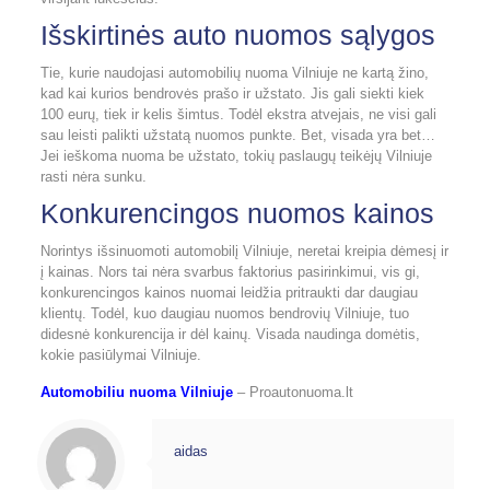
Išskirtinės auto nuomos sąlygos
Tie, kurie naudojasi automobilių nuoma Vilniuje ne kartą žino,
kad kai kurios bendrovės prašo ir užstato. Jis gali siekti kiek
100 eurų, tiek ir kelis šimtus. Todėl ekstra atvejais, ne visi gali
sau leisti palikti užstatą nuomos punkte. Bet, visada yra bet…
Jei ieškoma nuoma be užstato, tokių paslaugų teikėjų Vilniuje
rasti nėra sunku.
Konkurencingos nuomos kainos
Norintys išsinuomoti automobilį Vilniuje, neretai kreipia dėmesį ir
į kainas. Nors tai nėra svarbus faktorius pasirinkimui, vis gi,
konkurencingos kainos nuomai leidžia pritraukti dar daugiau
klientų. Todėl, kuo daugiau nuomos bendrovių Vilniuje, tuo
didesnė konkurencija ir dėl kainų. Visada naudinga domėtis,
kokie pasiūlymai Vilniuje.
Automobiliu nuoma Vilniuje
– Proautonuoma.lt
aidas