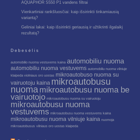
AQUAPHOR S550 P1 vandens filtrai
Vienkartiniai rankšluosčiai: kaip išsirinkti tinkamiausią
variantą?
Geliniai lakai: kaip išsirinkti geriausią ir užtikrinti ilgalaikį
rezultatą?
Debesėlis
automobiliu nuoma
automobilio nuoma vestuvems kaina
automobiliu nuoma vestuvems
automobiliu nuoma vilniuje
mikroautobuso nuoma su
klaipeda violniaus oro uostas
mikroautobusu
vairuotoju kaina
nuoma
mikroautobusu nuoma be
vairuotojo
mikroautobusu nuoma su vairuotoju
mikroautobusu nuoma
vestuvems
mikroautobusu nuoma vestuvems kaina
mikroautobusu nuoma vilniuje kaina
nuomoja
mikroautobusus
vilniaus oro uostas klaipeda