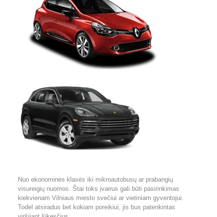
Nuo ekonominės klasės iki mikroautobusų ar prabangių
visureigių nuomos. Štai toks įvairus gali būti pasirinkimas
kiekvienam Vilniaus miesto svečiui ar vietiniam gyventojui.
Todėl atsiradus bet kokiam poreikiui, jis bus patenkintas
viršijant lūkesčius.