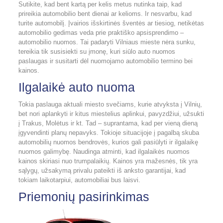
Sutikite, kad bent kartą per kelis metus nutinka taip, kad
prireikia automobilio bent dienai ar kelioms. Ir nesvarbu, kad
turite automobilį. Įvairios išskirtinės šventės ar tiesiog, netikėtas
automobilio gedimas veda prie praktiško apsisprendimo –
automobilio nuomos. Tai padaryti Vilniaus mieste nėra sunku,
tereikia tik susisiekti su įmonę, kuri siūlo auto nuomos
paslaugas ir susitarti dėl nuomojamo automobilio termino bei
kainos.
Ilgalaikė auto nuoma
Tokia paslauga aktuali miesto svečiams, kurie atvyksta į Vilnių,
bet nori aplankyti ir kitus miestelius aplinkui, pavyzdžiui, užsukti
į Trakus, Molėtus ir kt. Tad – suprantama, kad per vieną dieną
įgyvendinti planų nepavyks. Tokioje situacijoje į pagalbą skuba
automobilių nuomos bendrovės, kurios gali pasiūlyti ir ilgalaikę
nuomos galimybę. Naudinga atminti, kad ilgalaikės nuomos
kainos skiriasi nuo trumpalaikių. Kainos yra mažesnės, tik yra
sąlygų, užsakymą privalu pateikti iš anksto garantijai, kad
tokiam laikotarpiui, automobiliai bus laisvi.
Priemonių pasirinkimas