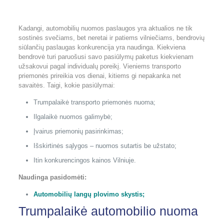
Kadangi, automobilių nuomos paslaugos yra aktualios ne tik
sostinės svečiams, bet neretai ir patiems vilniečiams, bendrovių
siūlančių paslaugas konkurencija yra naudinga. Kiekviena
bendrovė turi paruošusi savo pasiūlymų paketus kiekvienam
užsakovui pagal individualų poreikį. Vieniems transporto
priemonės prireikia vos dienai, kitiems gi nepakanka net
savaitės. Taigi, kokie pasiūlymai:
Trumpalaikė transporto priemonės nuoma;
Ilgalaikė nuomos galimybė;
Įvairus priemonių pasirinkimas;
Išskirtinės sąlygos – nuomos sutartis be užstato;
Itin konkurencingos kainos Vilniuje.
Naudinga pasidomėti:
Automobilių langų plovimo skystis
;
Trumpalaikė automobilio nuoma