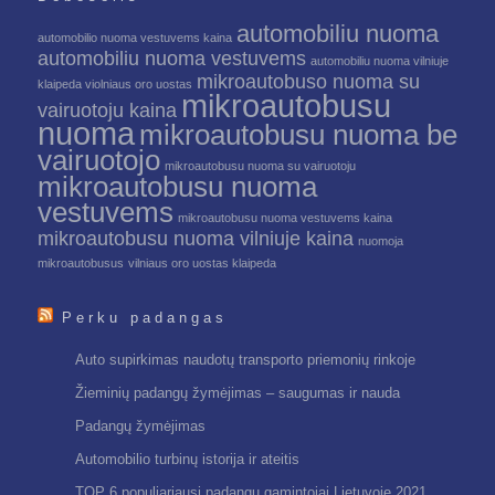
automobiliu nuoma
automobilio nuoma vestuvems kaina
automobiliu nuoma vestuvems
automobiliu nuoma vilniuje
mikroautobuso nuoma su
klaipeda violniaus oro uostas
mikroautobusu
vairuotoju kaina
nuoma
mikroautobusu nuoma be
vairuotojo
mikroautobusu nuoma su vairuotoju
mikroautobusu nuoma
vestuvems
mikroautobusu nuoma vestuvems kaina
mikroautobusu nuoma vilniuje kaina
nuomoja
mikroautobusus
vilniaus oro uostas klaipeda
Perku padangas
Auto supirkimas naudotų transporto priemonių rinkoje
Žieminių padangų žymėjimas – saugumas ir nauda
Padangų žymėjimas
Automobilio turbinų istorija ir ateitis
TOP 6 populiariausi padangų gamintojai Lietuvoje 2021