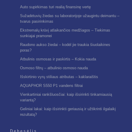
Auto supirkimas turi realią finansinę vertę
Sužadėtuvių žiedas su laboratorijoje užaugintu deimantu –
tvarus pasirinkimas
Ekstremalų krūvį atlaikančios medžiagos – Tiekimas
sunkiajai pramonei
Raudono aukso žiedai – kodėl jie traukia šiuolaikines
poras?
Atbulinis osmosas ir paskirtis – Kokia nauda
Osmoso filtrų – atbulinio osmoso nauda
Išskirtinio vyrų stiliaus atributas – kaklaraištis
AQUAPHOR S550 P1 vandens filtrai
Vienkartiniai rankšluosčiai: kaip išsirinkti tinkamiausią
variantą?
Geliniai lakai: kaip išsirinkti geriausią ir užtikrinti ilgalaikį
rezultatą?
Debesėlis