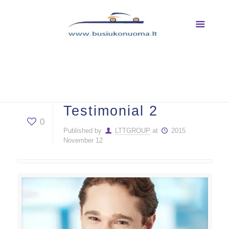
Testimonial 2
Testimonial 2
0
Published by
LTTGROUP
at
2015
November 12